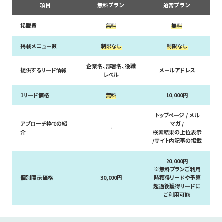
項目
無料プラン
通常プラン
掲載費
無料
無料
掲載メニュー数
制限なし
制限なし
企業名、部署名、役職
提供するリード情報
メールアドレス
レベル
1リード価格
無料
10,000円
トップページ / メル
アプローチ枠での紹
マガ /
-
介
検索結果の上位表示
/サイト内記事の掲載
20,000円
※無料プランご利用
個別開示価格
30,000円
時獲得リードや予算
超過後獲得リードに
ご利用可能