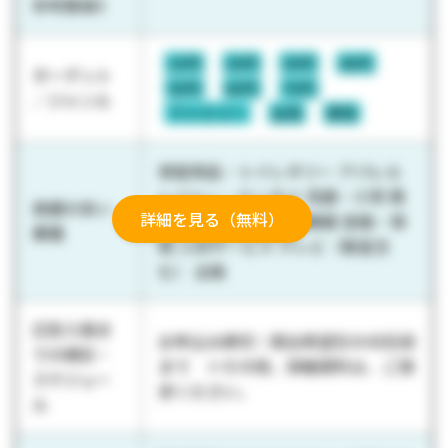
参考数値3
10代
20代
30代
40代
ターゲット
50代
60代
70代
／ジャンル
ファミリー
女性
男性
家庭用品・トイレタリー アパレル
レジャー・エンタメ 流通・小売 情
実績の多い
詳細を見る（無料）
報・通信 電機・精密機器 金融・保
業種
険 人材サービス テレビ（衛星含
む） 出版
広告入稿ま
お申込み締切：掲出希望日の45日前
での期日・
まで ※その他、詳細資料は、ご請
スケジュー
求ください。
ル