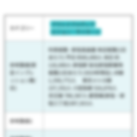
アウトドアメディア
カテゴリー
ビジョン・サイネージ
利用者数 : 新宿高島屋 来店客数(1日
あたり) 平日 約80,000人 休日 約
参考数値(想
120,000人 新宿駅 各社新宿駅乗降
定インプレ
客数(1日あたり/2019年現在) JR線
ッション数/
1,550,772人 東京メトロ線
日)
237,552人 小田急線 516,876人
京王線 788,567人 都営線(新宿・新
宿三丁目)387,915人
参考数値2