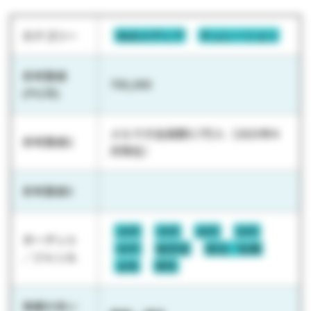
カテゴリー
Webメディア
キュレーション
参考数値
700,000
(PV/月)
メルマガ会員数5.7万人（2025年4
参考数値2
月現在）
参考数値3
20代
30代
40代
50代
ターゲット
60代
経営者
就活／転職
／ジャンル
女性
男性
実績の多い