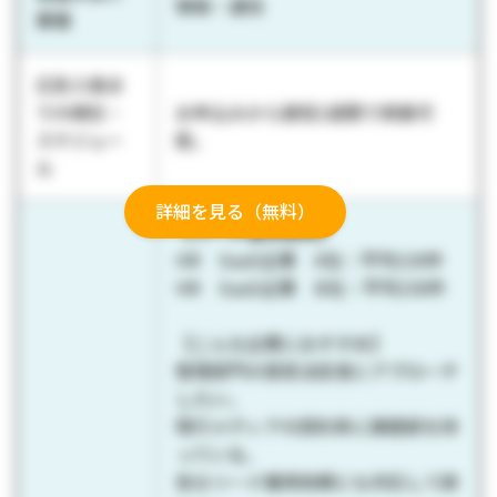
情報・通信
業種
広告入稿ま
での期日・
お申込みから最短1週間で掲載可
スケジュー
能。
ル
詳細を見る（無料）
【リード獲得事例】
HR SaaS企業 A社：平均130件
HR SaaS企業 B社：平均150件
【こんな企業におすすめ】
管理部門の意思決定者にアプローチ
したい。
現行メディアの契約率に課題感を持
っている。
急なリード獲得依頼にも対応して欲