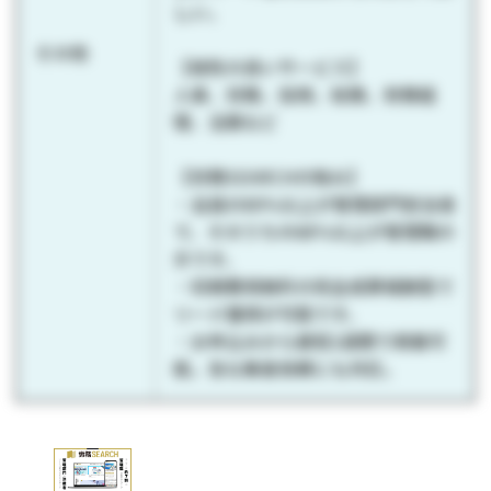
しい。
その他
【相性の良いサービス】
人事、労務、採用、総務、財務経
理、法務など
【労務SEARCHの強み】
・会員の80％以上が管理部門担当者
で、そのうちの68％以上が管理職の
方です。
・初期費用無料の完全成果報酬型で
リード獲得が可能です。
・お申込みから最短1週間で掲載可
能。急な集客依頼にも対応。