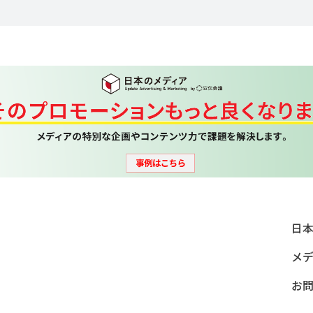
日
メ
お