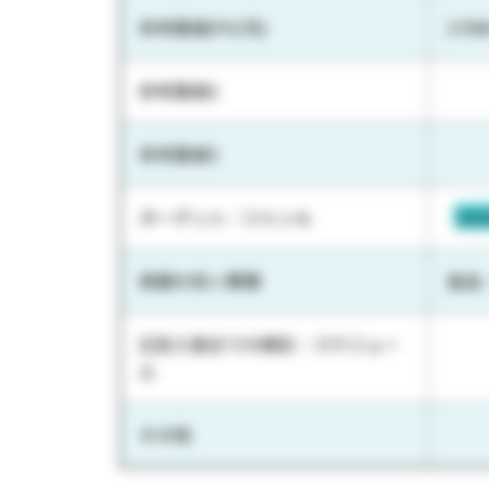
参考数値(PV/月)
1700
参考数値2
参考数値3
ターゲット／ジャンル
SD
実績の多い業種
食品
広告入稿までの期日・スケジュー
ル
その他