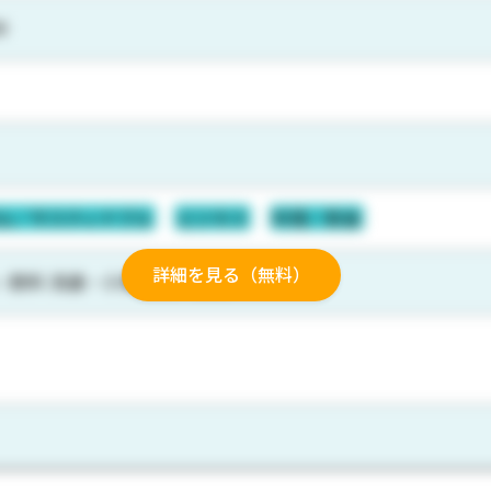
0
Gs／サスティナブル
ビジネス
料理／飲食
詳細を見る（無料）
・飲料 流通・小売 情報・通信