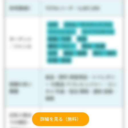
参考数値3
TOTALリーチ：4,407,000
20代
SDGs／サスティナブル
ファッション
ライフスタイル
ターゲット
結婚／恋愛
若者
／ジャンル
趣味／ホビー
就活／転職
女性
美容／健康
旅行／海外
料理／飲食
食品・飲料 家庭用品・トイレタリ
実績の多い
ー 化粧品 アパレル レジャー・エン
業種
タメ 外食・宿泊 情報・通信 金融・
保険
広告入稿ま
詳細を見る（無料）
での期日・