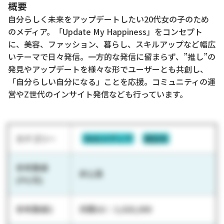
概要
自分らしく未来をアップデートしたい20代女の子のため
のメディア。「Update My Happiness」をコンセプト
に、美容、ファッション、暮らし、スキルアップなど幅広
いテーマで日々発信。一方的な発信に留まらず、”推し”の
発見やアップデートを様々な形でユーザーとも共創し、
「自分らしい自分になる」ことを応援。コミュニティの運
営やZ世代のインサイト発信なども行っています。
カテゴリー
Webメディア
雑誌系
参考数値
非公表
(PV/月)
参考数値2
月間UU：3,020,000