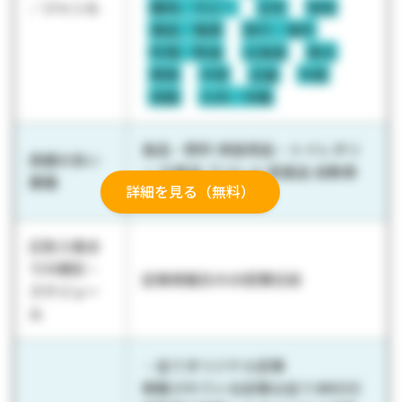
／ジャンル
趣味／ホビー
女性
地域
美容／健康
旅行／海外
料理／飲食
北海道
東北
関東
中部
近畿
中国
四国
九州／沖縄
食品・飲料 家庭用品・トイレタリ
実績の多い
ー 化粧品 アパレル 医薬品 自動車
業種
詳細を見る（無料）
学校・教育
広告入稿ま
での期日・
記事掲載日の30営業日前
スケジュー
ル
・全てオリジナル記事
掲載されている記事は全て4MEEE