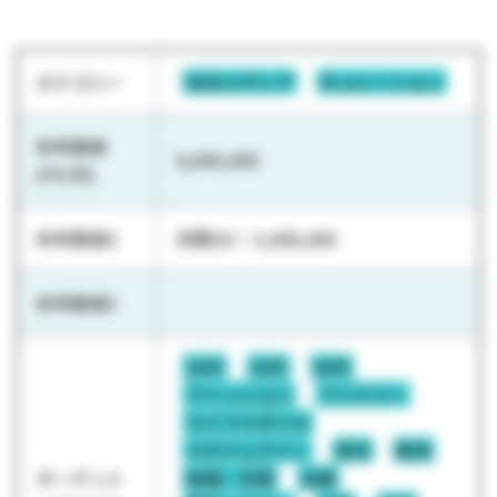
カテゴリー
Webメディア
キュレーション
参考数値
9,600,000
(PV/月)
参考数値2
月間UU：3,000,000
参考数値3
20代
30代
40代
ファッション
ファミリー
ライフスタイル
ラグジュアリー
育児
教育
ターゲット
結婚／恋愛
主婦