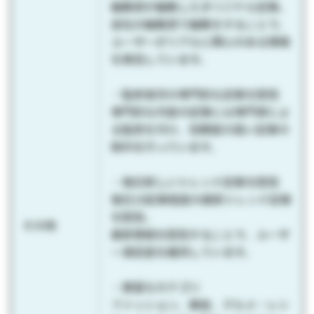
編集部が編集したオリジナル記事。
自社の編集部で編集をすることで、
ユーザーがリアルに関心のある情報
を発信しています。
・監修者月の専門的な記事を配信
専門的な内容の記事には専門家によ
る監修を付け、信頼度の高い記事の
制作を行っています。
・毎日新しいトレンド記事を配信
毎日10記事程度の最新トレンド記事
を配信。
その他
最新情報を配信することで、ユーザ
ー満足度を維持しています。
・豊富なカテゴリ
ファッション、美容、グルメ・レシ