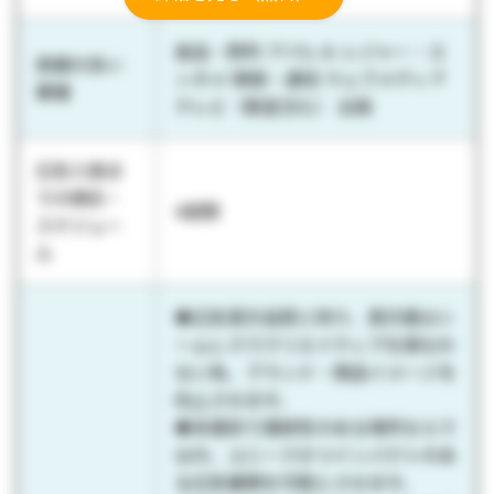
食品・飲料 アパレル レジャー・エ
実績の多い
ンタメ 情報・通信 ウェブメディア
業種
テレビ（衛星含む） 出版
広告入稿ま
での期日・
4週間
スケジュー
ル
◆広告表示品質に拘り、表示面はシ
ームレスでクリエイティブを損なわ
ない為、ブランド・商品イメージを
向上させます。
◆多面的で連続性のある場所ならで
はの、ユニークかつインパクトのあ
る広告展開を可能とさせます。