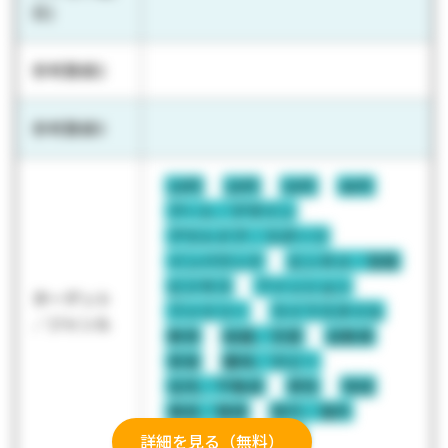
日)
参考数値2
参考数値3
10代
20代
30代
40代
アート／デザイン
アウトドア／スポーツ
インバウンド
エンタメ／芸能
ビジネス
ファッション
ターゲット
ファミリー
ライフスタイル
／ジャンル
教育
結婚／恋愛
自動車
若者
趣味／ホビー
住宅／不動産
男性
地域
美容／健康
旅行／海外
料理／飲食
近畿
詳細を見る（無料）