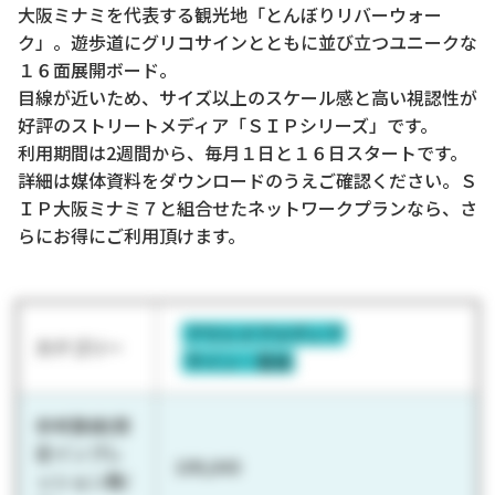
大阪ミナミを代表する観光地「とんぼりリバーウォー
ク」。遊歩道にグリコサインとともに並び立つユニークな
１６面展開ボード。
目線が近いため、サイズ以上のスケール感と高い視認性が
好評のストリートメディア「ＳＩＰシリーズ」です。
利用期間は2週間から、毎月１日と１６日スタートです。
詳細は媒体資料をダウンロードのうえご確認ください。Ｓ
ＩＰ大阪ミナミ７と組合せたネットワークプランなら、さ
らにお得にご利用頂けます。
アウトドアメディア
カテゴリー
サイン・看板
参考数値(想
定インプレ
109,843
ッション数/