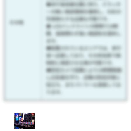
◆歩行者目線位置に拘り、クラッタ
ーの無い視認環境を確保し、SNSの
写真映えする企画も可能です。
その他
◆ LEDバックライトの照明で24時
間、昼夜問わず高い視認性を提供し
ます。
◆配置されているエリアでは、歩行
者へ近接しており、その存在感で強
制的に視認させる事が可能です。
◆防犯カメラ設置により24時間録画
し広告面を守り、近隣の防犯対策に
役立ち、まちづくりへも貢献してお
ります。