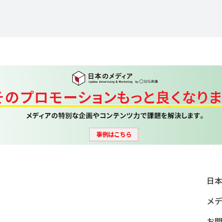
日
メ
お