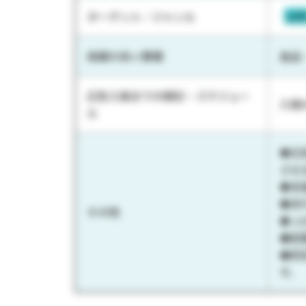
ターゲット／ジャンル
10
実績の多い業種
食品
広告入稿までの期日・スケジュー
入稿
ル
◆広
させ
◆多
◆歩
その他
◆ 
◆配
◆防
す。