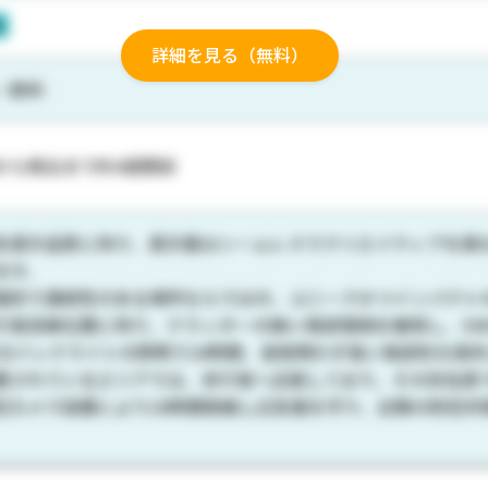
代
詳細を見る（無料）
・飲料
から掲出まで約4週間前
告表示品質に拘り、表示面はシームレスでクリエイティブを損
ます。
面的で連続性のある場所ならではの、ユニークかつインパクト
行者目線位置に拘り、クラッターの無い視認環境を確保し、SN
LEDバックライトの照明で24時間、昼夜問わず高い視認性を提
置されているエリアでは、歩行者へ近接しており、その存在感
犯カメラ設置により24時間録画し広告面を守り、近隣の防犯