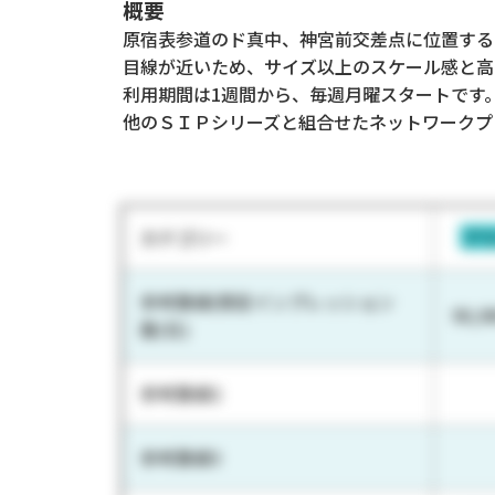
概要
原宿表参道のド真中、神宮前交差点に位置する
目線が近いため、サイズ以上のスケール感と高
利用期間は1週間から、毎週月曜スタートです
他のＳＩＰシリーズと組合せたネットワークプ
カテゴリー
ア
参考数値(想定インプレッション
90,9
数/日)
参考数値2
参考数値3