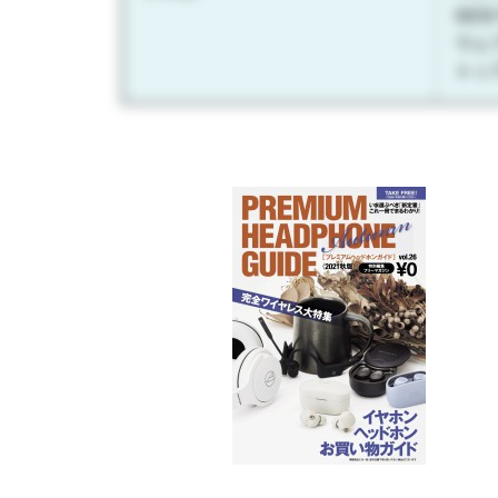
WE
ウェ
トッ