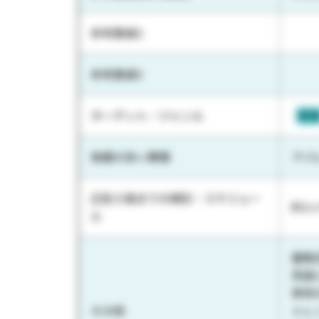
参考数値2
参考数値3
ターゲット／ジャンル
若
実績の多い業種
アパ
広告入稿までの期日・スケジュー
約1
ル
量販
売員
単体
その他
トレ