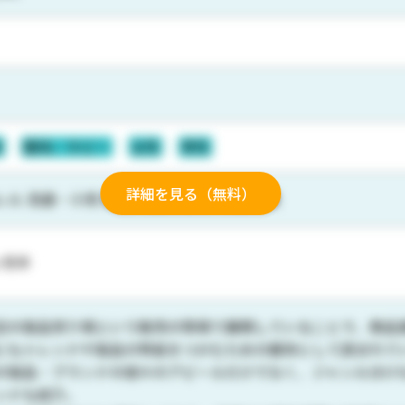
者
趣味／ホビー
女性
男性
詳細を見る（無料）
レル 流通・小売 情報・通信 電機・精密機器
ヶ月半
店の製品売り場という販売の現場で展開していることで、商品
にもトレンドや製品の特長をつかむための媒体として読まれて
の製品・ブランドの個々のアピールだけでなく、ジャンル分け
ンドも紹介。