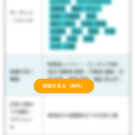
ビジネス
ライフスタイル
自動車
趣味／ホビー
ターゲット
住宅／不動産
男性
／ジャンル
旅行／海外
料理／飲食
北海道
東北
関東
中部
近畿
中国
四国
九州／沖縄
医薬品 レジャー・エンタメ 外食・
実績の多い
宿泊 自動車 建設・不動産 運輸・交
業種
通 金融・保険 医療・福祉 官公庁・
詳細を見る（無料）
行政 出版
広告入稿ま
での期日・
発売日の2週間前までの広告入稿
スケジュー
ル