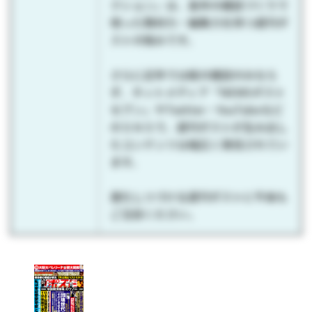
クション」は、長年の雑誌づくりで
培った取材力・編集力を持つ週刊ポ
ストの強みです。
さらに近年では紙の雑誌のみなら
ず、ネットメディア「NEWSポスト
セブン」やTwitter・YouTubeなど
のＳＮＳで、週刊ポストが生み出し
たコンテンツは幅広く発信されてい
ます。
進化しつづける週刊ポストに今後も
ご注目ください。