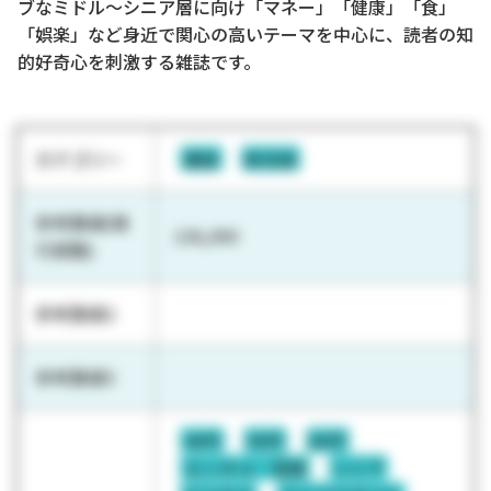
ブなミドル～シニア層に向け「マネー」「健康」「食」
「娯楽」など身近で関心の高いテーマを中心に、読者の知
的好奇心を刺激する雑誌です。
カテゴリー
雑誌
総合誌
参考数値(発
136,093
行部数)
参考数値2
参考数値3
40代
50代
60代
エンタメ／芸能
シニア