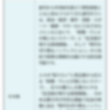
創刊から半世紀を超えて男性読者と
ともに歩みづつけてきた週刊ポスト
は、政治・経済・事件・芸能・スポ
ーツ・健康・マネーなどさまざまな
ジャンルにおいて、「新聞・テレビ
が報じないスクープ」と「生活者が
得する実用情報」、そして「時代を
切り取るノンフィクション」の３本
柱で新鮮な情報をお届けする総合週
刊誌です。
人々の“知りたい”に真正面から応え
る「新聞・テレビが報じないスクー
プ」、日々の暮らしを豊かにする
「生活者が得する実用情報」、力の
その他
ある書き手が丹念な調査で社会の実
像に迫る「時代を切り取るノンフィ