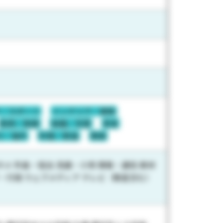
ア／スポーツ
インテリア／建築
医師／医療
結婚／恋愛
若者
行／海外
料理／飲食
関東
メ 外食・宿泊 流通・小売 情報・通信 素材
庁・行政 ウェブメディア テレビ（衛星含む）