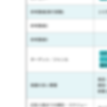
参考数値(発行部数)
２０
参考数値2
参考数値3
30
ターゲット／ジャンル
イ
趣
食品
実績の多い業種
建設
新聞
広告入稿までの期日・スケジュー