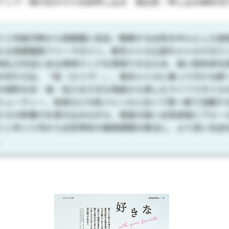
アップ：発行日の９０日前申し込み 純広告：申し込み締め切り
０３年創刊時から首都圏に在住・勤務する女性を中心とした読
える首都圏型フリーマガジン。東京メトロ公認のメトロマガジ
改札口付近にある専用ラックを使用できるため、高い配布率を
の切り口は、「街（エリア）」。東京メトロに乗って行ける駅
の個性を衣・食・住さまざまな角度から楽しむライフスタイル
ビューティー、音楽などの各ジャンルにおいて第一線で活躍す
たちの影響力を巻き込みながら、感度の高い女性読者にアピー
２１年１０月から女性特有の健康課題を解決し、より良い社会
。