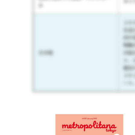
タイ
ル
２０
を迎
内や
特集
その他
の街
ト、
彼女
２０
ート