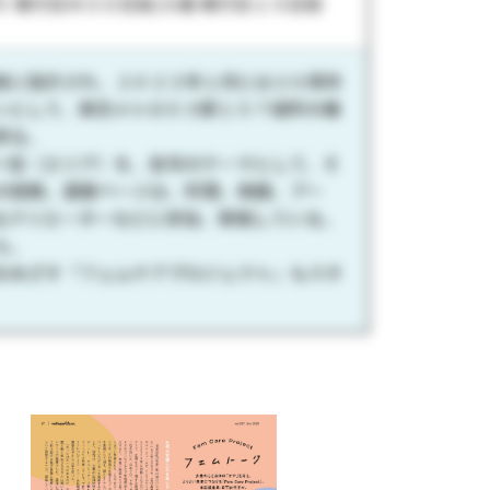
 発行日の３０日前/入稿 発行日１５日前
者に指示され、２０２３年１月には２０周年
ンとして、東京メトロ５３駅１５７個所の構
誇る。
＝街（エリア）を、各号のテーマとして、そ
の提案。連載ページは、料理、映画、アー
るクリエーターなどに参加、寄稿している。
ル。
をめざす「フェムケアプロジェクト」もスタ