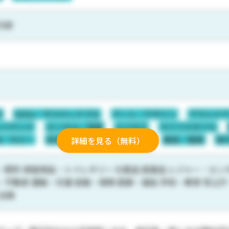
万部
代
SDGs／サスティナブル
アート／デザイン
アウトド
ンバウンド
エンタメ／芸能
ビジネス
ライフスタイル
味／ホビー
住宅／不動産
女性
地域
美容／健康
旅
詳細を見る（無料）
・飲料 家庭用品・トイレタリー 化粧品 医薬品 レジャー・エンタ
・不動産 運輸・交通 金融・保険 医療・福祉 学校・教育 官公
 出版