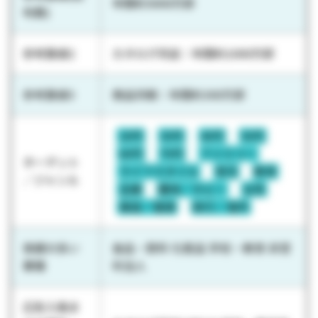
年間約5000万部
布数)
参考数値2
カタログ同送：年間約1000万部
参考数値3
商品同梱：年間約300万部
20代
30代
40代
50代
60代
70代
ファミリー
ターゲット
ライフスタイル
育児
教育
／ジャンル
主婦
趣味／ホビー
女性
美容／健康
旅行／海外
実績の多い
食品・飲料 化粧品 学校・教育 非営
業種
利法人
広告入稿ま