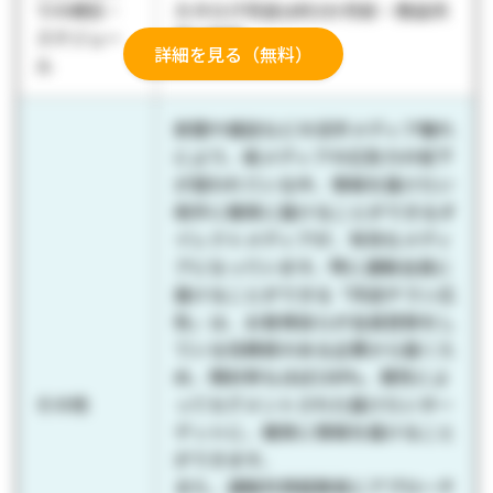
での期日・
カタログ同送は約3か月前・商品同
スケジュー
梱は随時
詳細を見る（無料）
ル
新聞や雑誌などの活字メディア離れ
により、紙メディアの広告力の低下
が謳われている中、情報を届けたい
相手に確実に届けることができるダ
イレクトメディアが、有効なメディ
アになっています。特に通販会員に
届けることができる「同送チラシ広
告」は、お客様自らが会員登録をし
ている信頼感のある企業から届くた
め、開封率もほぼ100%、属性によ
その他
ってセグメントされた届けたいター
ゲットに、確実に情報を届けること
ができます。
また、通販利用経験者にアプローチ