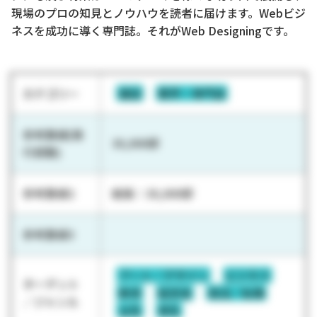
現場のプロの知見とノウハウを読者に届けます。Webビジ
ネスを成功に導く専門誌。それがWeb Designingです。
カテゴリー
雑誌
業界・専門誌
参考数値(発
30,000部
行部数)
参考数値2
紙版：30,000部
参考数値3
アート／デザイン
ビジネス
ターゲット
教育
経営者
就活／転職
／ジャンル
女性
男性