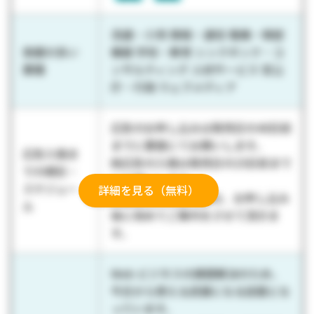
流通・小売 情報・通信 電機・精密
実績の多い
機器 学校・教育 シンクタンク・コ
業種
ンサルティング 人材サービス 官公
庁・行政 ウェブメディア
広告のお申し込みは発売日の40日前
までに書面にてお願いします。
広告入稿ま
純広告の入稿は発売日の25日前まで
での期日・
にお願いします。
スケジュー
詳細を見る（無料）
詳細なスケジュールは、お申し込み
ル
後に改めてご案内をさせて頂きま
す。
Web ビジネスの課題解決のため、
今日から使える武器になる誌面とな
っています。