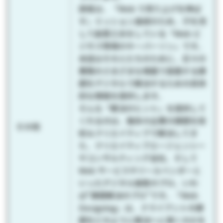
読者は、「Web で売り上げを伸ば
す」ミッション達成のため、汗を流
して創意工夫をしている「Web ビ
ジネス現場のキーパーソン」です。
本誌はその人たちのために、日々の
業務のさまざまな場面で直面する課
題をデジタルで解決するための具体
的な情報を提供します。
そんな「解決のヒント」を提供して
くれるのは、幾多の企業の課題を技
その他
術＆クリエイティブで解決してき
た、クリエイティブエージェンシー
やコンサルティング会社、そして
Web サービスやツールベンダーと
いったデジタル施策のプロ、いわ
ば“課題解決のプロ”です。『Web
Designing』は、クライアントの課
題をどのように解決へと導くのかを