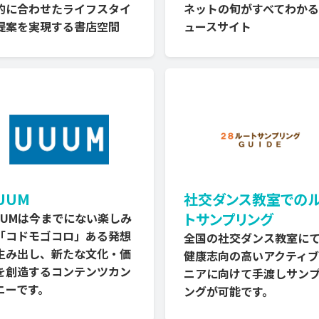
的に合わせたライフスタイ
ネットの旬がすべてわか
提案を実現する書店空間
ュースサイト
UUM
社交ダンス教室での
トサンプリング
UUMは今までにない楽しみ
「コドモゴコロ」ある発想
全国の社交ダンス教室に
生み出し、新たな文化・価
健康志向の高いアクティ
を創造するコンテンツカン
ニアに向けて手渡しサン
ニーです。
ングが可能です。