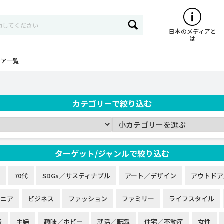
日本のメディアと
は
ィア一覧
カテゴリーで絞り込む
ターゲット/ジャンルで絞り込む
70代
SDGs／サスティナブル
アート／デザイン
アウトドア
シニア
ビジネス
ファッション
ファミリー
ライフスタイル
者
主婦
趣味／ホビー
就活／転職
住宅／不動産
女性