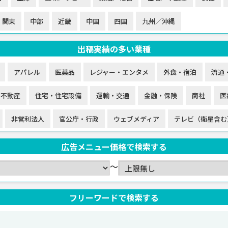
関東
中部
近畿
中国
四国
九州／沖縄
出稿実績の多い業種
アパレル
医薬品
レジャー・エンタメ
外食・宿泊
流通
・不動産
住宅・住宅設備
運輸・交通
金融・保険
商社
医
非営利法人
官公庁・行政
ウェブメディア
テレビ（衛星含む
広告メニュー価格で検索する
～
フリーワードで検索する