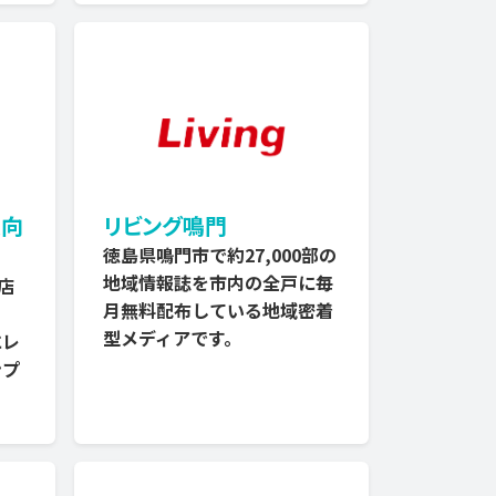
員向
リビング鳴門
徳島県鳴門市で約27,000部の
地域情報誌を市内の全戸に毎
店
月無料配布している地域密着
型メディアです。
にレ
ンプ