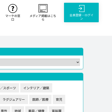
会員登録・ログイ
マーケの窓
メディア掲載はこち
ン
口
ら
／スポーツ
インテリア／建築
ラグジュアリー
医師／医療
育児
男性
地域
美容／健康
富裕層