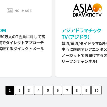
-DM
アジアドラマチック
TV（アジドラ）
,250万人のT会員に対して高
度でダイレクトアプローチ
韓流/華流/タイドラマ&映
実現するダイレクトメール
中心に厳選アジアエンタ
ノーカットでお届けする
リーワンチャンネル!
1
2
3
4
5
6
7
8
9
10