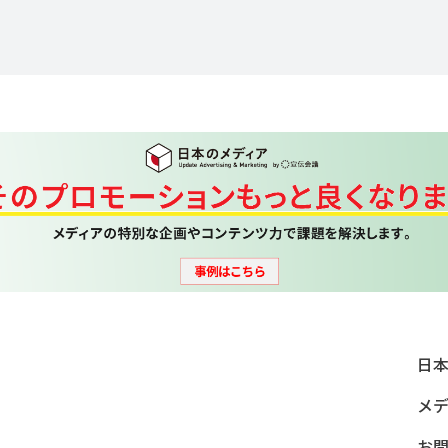
日
メ
お