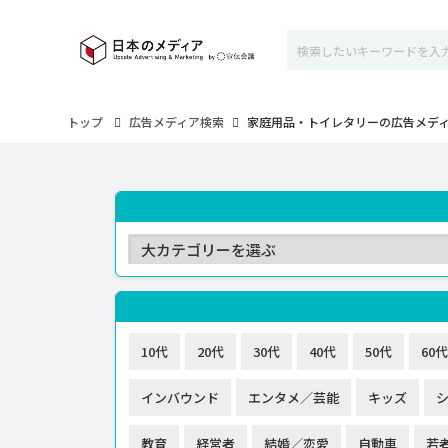
トップ
広告メディア検索
家庭用品・トイレタリーの広告メデ
10代
20代
30代
40代
50代
60代
インバウンド
エンタメ／芸能
キッズ
教育
経営者
結婚／恋愛
自動車
若