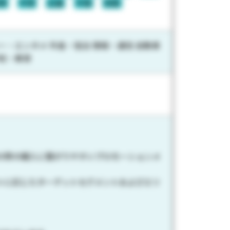
東
中部
近畿
中国
四国
ー・エンタメ 外食・宿泊 情報・通信 自動車
学校・教育
の際の購入に繋がりやすいプロモーションメ
トに応じたターゲットセグメントおよびエリ