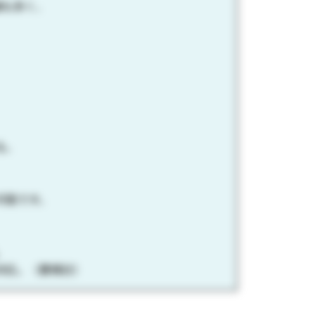
舗も多く、
る。
可能です。
。
対応。（要検討）