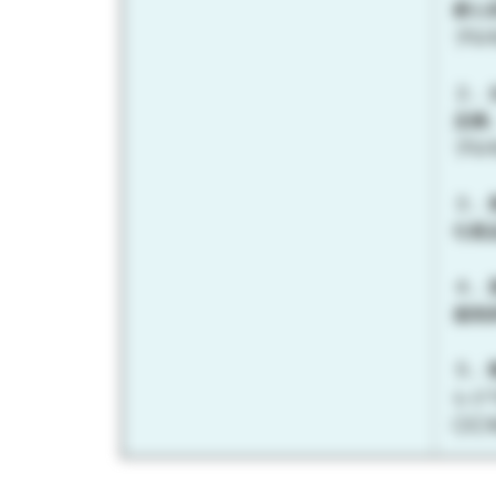
都心
プロ
２．
主婦
プロ
３．
化粧
４．
薬剤
５．
レジ
〇〇