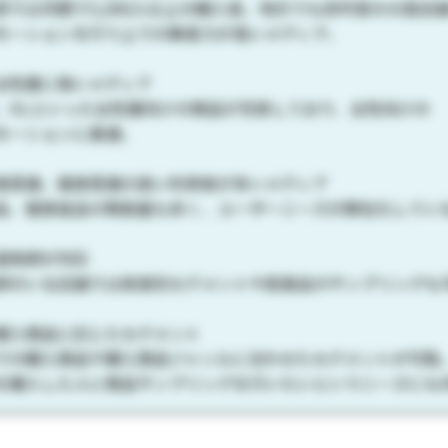
部では月間で5,000人以上の購入者。地方でも郊外型の大型店
モーションを行う上での集客力が高いメディア。
女性層に強いメディア
、OLといった女性層向けの商品が充実しており、女性向けの
モーションに最適。
美意識、健康意識の高い利用者が多いメディア
品、健康食品の取扱量も多く、ユーザーニーズが顕在化してい
薬剤師が対応
師のいる店舗では疾患別セグメントや医薬品のサンプリングも
購入商品に応じたセグメント
での購入商品や購入商品ジャンルに合わせたセグメントが可能
を購入した人に商品サンプリングを行いたいというニーズにも