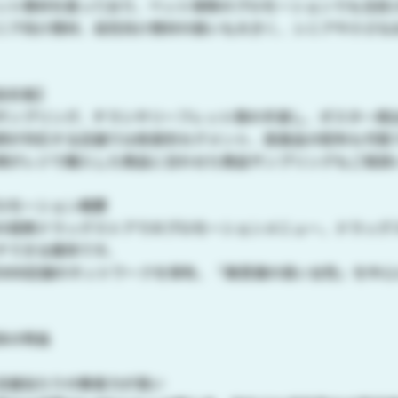
ット商材を扱っており、ペット保険のプロモーションでも注目
ニア向け商材、幼児向け商材の扱いも大きく、シニアや小さな
告形態】
サンプリング、チラシやリーフレット類の手渡し、ポスター掲
師が対応する店舗では疾患別セグメント、医薬品の配布も可能
様がレジで購入した商品に合わせた商品サンプリングもご相談
ロモーション概要
の提携ドラッグストアでのプロモーションメニュー。ドラッグ
チできる媒体です。
5000店舗のネットワークを保有。「美意識の高い女性」を中
体の特長
店舗当たりの集客力が高い