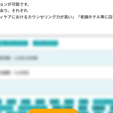
ョンが可能です。
あり、それぞれ
ィケアにおけるカウンセリング力が高い」「老舗ホテル等に店
M／サンプリング
サンプリング
布数：2,000,000個
舗数：5,000店
代
20代
30代
40代
50代
60代
70代
インバウ
ァミリー
ライフスタイル
医師／医療
育児
自動車