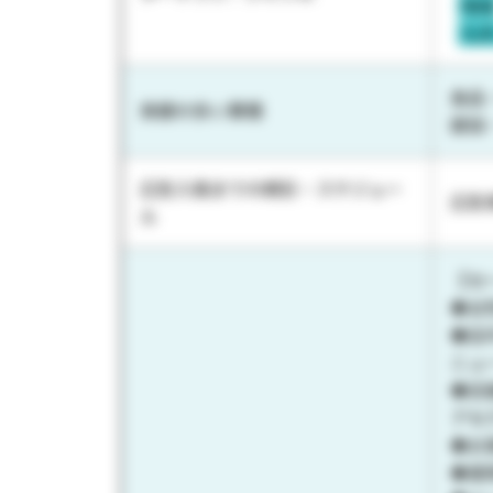
地
九
食品
実績の多い業種
建設
広告入稿までの期日・スケジュー
広告
ル
【セ
◆女
◆店
ニュ
◆店
アセ
◆お
◆薬