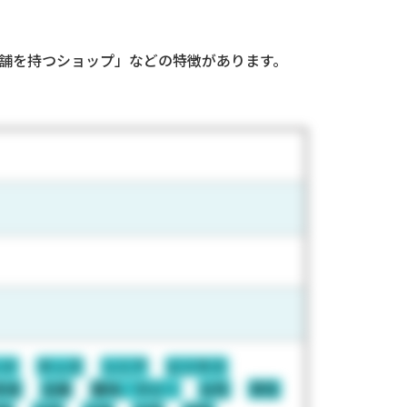
舗を持つショップ」などの特徴があります。
ンド
キッズ
シニア
ビジネス
若者
主婦
趣味／ホビー
女性
男性