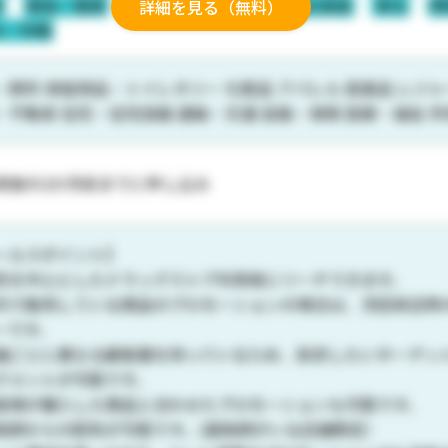
域
美容／健康
富裕層
料理／飲食
北海道
東北
関
詳細を見る（無料）
州／沖縄
・飲料 家庭用品・トイレタリー 化粧品 アパレル 医薬品 レジャ
・不動産 住宅・住宅設備 運輸・交通 金融・保険 医療・福祉 
実施の2か月前までに申し込み
ールスポイント】
性を中心としたドラッグストア利用者にリーチできます。
内で販売している商品のプロモーションの場合は、次回来店時
ーです。
舗ごとに異なる顧客層を持っているため、訴求したいターゲッ
グメントが可能です。
客様が購入した商品と合わせたプロモーションも可能です。
剤師からの配布が可能です。(薬剤師がいる店舗限定）