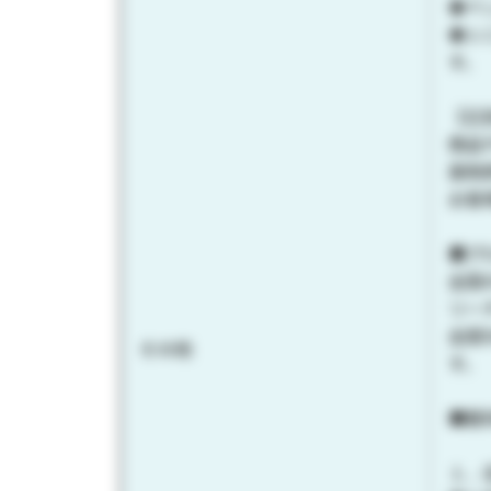
◆ペ
◆シ
す。
【広
商品
薬剤
お客
■プ
全国
リー
全国
その他
す。
■媒
１．