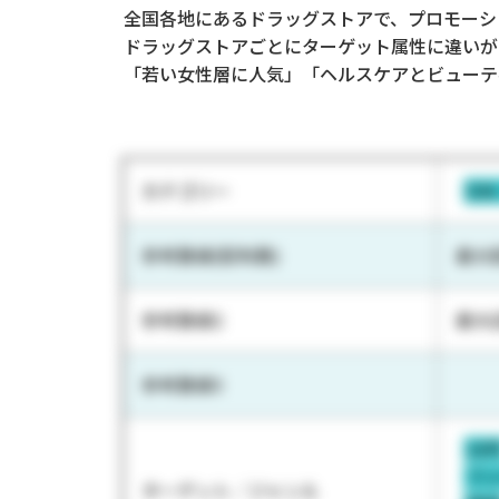
全国各地にあるドラッグストアで、プロモーシ
ドラッグストアごとにターゲット属性に違いが
「若い女性層に人気」「ヘルスケアとビューテ
カテゴリー
D
参考数値(配布数)
最大配
参考数値2
最大店
参考数値3
10
フ
ターゲット／ジャンル